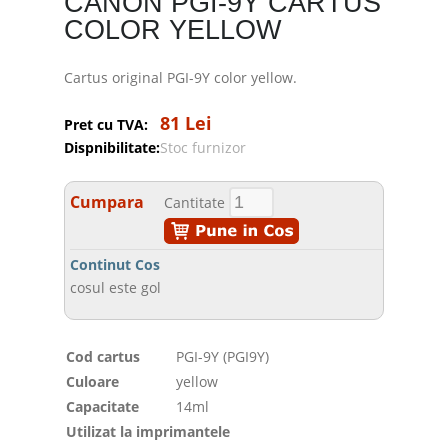
CANON PGI-9Y CARTUS
COLOR YELLOW
Cartus original PGI-9Y color yellow.
81 Lei
Pret cu TVA:
Dispnibilitate:
Stoc furnizor
Cumpara
Cantitate
Continut Cos
cosul este gol
Cod cartus
PGI-9Y (PGI9Y)
Culoare
yellow
Capacitate
14ml
Utilizat la imprimantele