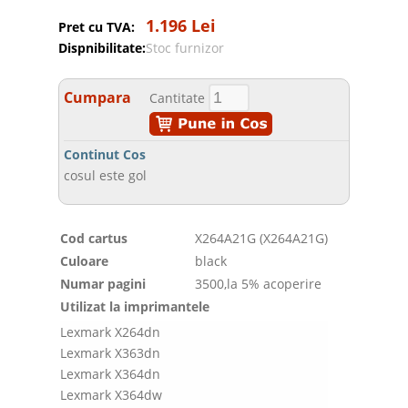
1.196 Lei
Pret cu TVA:
Dispnibilitate:
Stoc furnizor
Cumpara
Cantitate
Continut Cos
cosul este gol
Cod cartus
X264A21G (X264A21G)
Culoare
black
Numar pagini
3500,la 5% acoperire
Utilizat la imprimantele
Lexmark X264dn
Lexmark X363dn
Lexmark X364dn
Lexmark X364dw