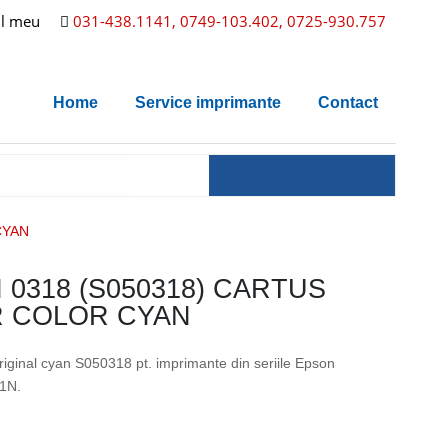
l meu
031-438.1141, 0749-103.402, 0725-930.757
Home
Service imprimante
Contact
CYAN
 0318 (S050318) CARTUS
 COLOR CYAN
riginal cyan S050318 pt. imprimante din seriile Epson
1N.