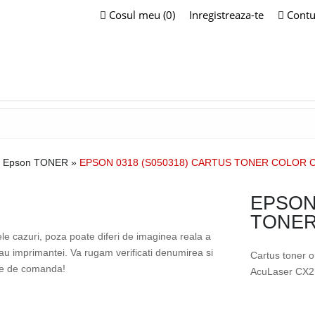
Cosul meu (0)
Inregistreaza-te
Contu
 Epson TONER
»
EPSON 0318 (S050318) CARTUS TONER COLOR 
EPSON
TONER
ele cazuri, poza poate diferi de imaginea reala a
sau imprimantei. Va rugam verificati denumirea si
Cartus toner o
te de comanda!
AcuLaser CX2