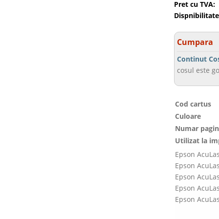
Pret cu TVA:
Dispnibilitate
Cumpara
Continut Co
cosul este go
Cod cartus
Culoare
Numar pagin
Utilizat la i
Epson AcuLa
Epson AcuLa
Epson AcuLa
Epson AcuLa
Epson AcuLa