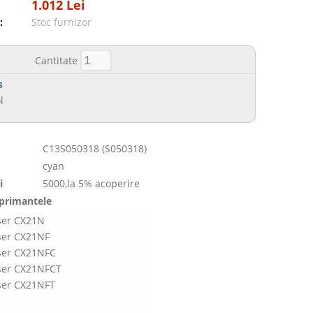
1.012 Lei
:
Stoc furnizor
Cantitate
s
l
C13S050318 (S050318)
cyan
i
5000,la 5% acoperire
mprimantele
ser CX21N
ser CX21NF
ser CX21NFC
ser CX21NFCT
ser CX21NFT