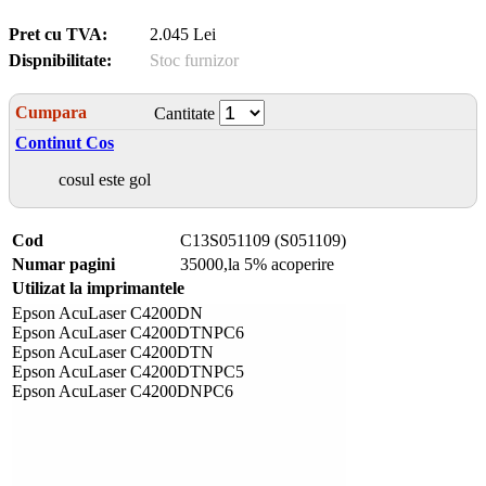
Pret cu TVA:
2.045 Lei
Dispnibilitate:
Stoc furnizor
Cumpara
Cantitate
Continut Cos
cosul este gol
Cod
C13S051109 (S051109)
Numar pagini
35000,la 5% acoperire
Utilizat la imprimantele
Epson AcuLaser C4200DN
Epson AcuLaser C4200DTNPC6
Epson AcuLaser C4200DTN
Epson AcuLaser C4200DTNPC5
Epson AcuLaser C4200DNPC6