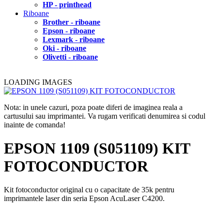
HP - printhead
Riboane
Brother - riboane
Epson - riboane
Lexmark - riboane
Oki - riboane
Olivetti - riboane
LOADING IMAGES
Nota: in unele cazuri, poza poate diferi de imaginea reala a
cartusului sau imprimantei. Va rugam verificati denumirea si codul
inainte de comanda!
EPSON 1109 (S051109) KIT
FOTOCONDUCTOR
Kit fotoconductor original cu o capacitate de 35k pentru
imprimantele laser din seria Epson AcuLaser C4200.