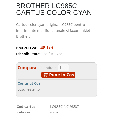
BROTHER LC985C
CARTUS COLOR CYAN
Cartus color cyan original LC985C pentru
imprimante multifunctionale si faxuri inkjet
Brother.
48 Lei
Pret cu TVA:
Dispnibilitate:
Stoc furnizor
Cumpara
Cantitate
Continut Cos
cosul este gol
Cod cartus
LC985C (LC-985C)
Culoare
cyan