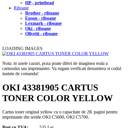
HP - printhead
Riboane
Brother - riboane
Epson - riboane
Lexmark - riboane
Oki - riboane
Olivetti - riboane
LOADING IMAGES
Nota: in unele cazuri, poza poate diferi de imaginea reala a
cartusului sau imprimantei. Va rugam verificati denumirea si codul
inainte de comanda!
OKI 43381905 CARTUS
TONER COLOR YELLOW
Cartus toner original yellow cu o capacitate de 2K pagini pentru
imprimante din seriile OKI C5600, OKI C5700.
Pret cu TVA:
535 Lei