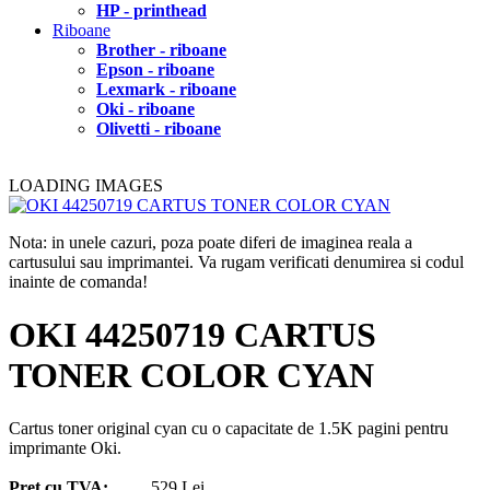
HP - printhead
Riboane
Brother - riboane
Epson - riboane
Lexmark - riboane
Oki - riboane
Olivetti - riboane
LOADING IMAGES
Nota: in unele cazuri, poza poate diferi de imaginea reala a
cartusului sau imprimantei. Va rugam verificati denumirea si codul
inainte de comanda!
OKI 44250719 CARTUS
TONER COLOR CYAN
Cartus toner original cyan cu o capacitate de 1.5K pagini pentru
imprimante Oki.
Pret cu TVA:
529 Lei