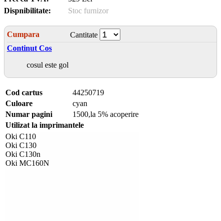
Dispnibilitate:
Stoc furnizor
Cumpara
Cantitate
Continut Cos
cosul este gol
Cod cartus
44250719
Culoare
cyan
Numar pagini
1500,la 5% acoperire
Utilizat la imprimantele
Oki C110
Oki C130
Oki C130n
Oki MC160N