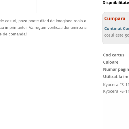
Dispnibilitate
Cumpara
ele cazuri, poza poate diferi de imaginea reala a
sau imprimantei. Va rugam verificati denumirea si
Continut Co
te de comanda!
cosul este go
Cod cartus
Culoare
Numar pagin
Utilizat la i
Kyocera FS-1
Kyocera FS-1