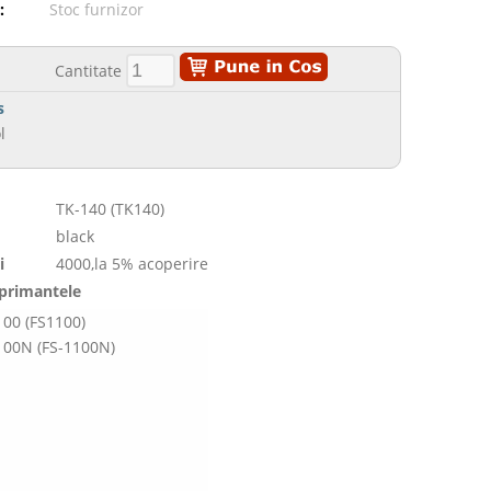
:
Stoc furnizor
Cantitate
s
l
TK-140 (TK140)
black
i
4000,la 5% acoperire
mprimantele
100 (FS1100)
100N (FS-1100N)