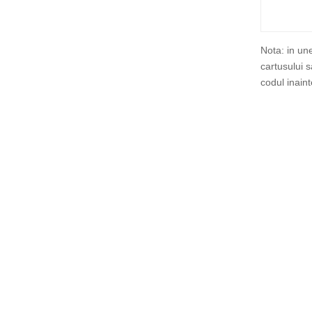
Nota: in un
cartusului 
codul inain