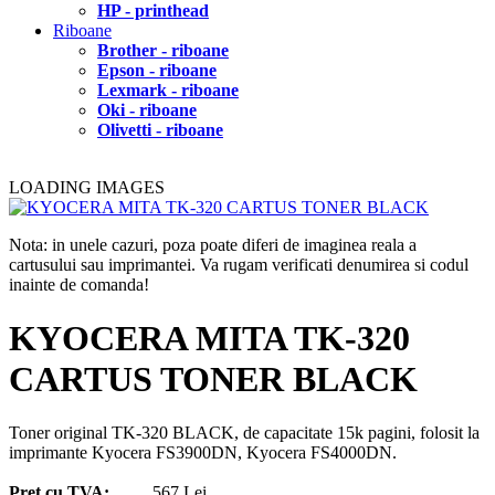
HP - printhead
Riboane
Brother - riboane
Epson - riboane
Lexmark - riboane
Oki - riboane
Olivetti - riboane
LOADING IMAGES
Nota: in unele cazuri, poza poate diferi de imaginea reala a
cartusului sau imprimantei. Va rugam verificati denumirea si codul
inainte de comanda!
KYOCERA MITA TK-320
CARTUS TONER BLACK
Toner original TK-320 BLACK, de capacitate 15k pagini, folosit la
imprimante Kyocera FS3900DN, Kyocera FS4000DN.
Pret cu TVA:
567 Lei