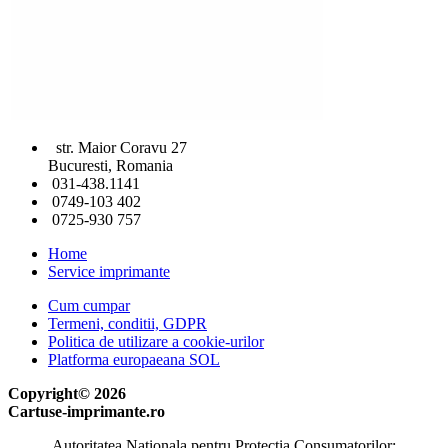
str. Maior Coravu 27
Bucuresti, Romania
031-438.1141
0749-103 402
0725-930 757
Home
Service imprimante
Cum cumpar
Termeni, conditii, GDPR
Politica de utilizare a cookie-urilor
Platforma europaeana SOL
Copyright© 2026
Cartuse-imprimante.ro
Autoritatea Nationala pentru Protectia Consumatorilor: