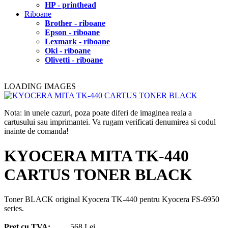
HP - printhead
Riboane
Brother - riboane
Epson - riboane
Lexmark - riboane
Oki - riboane
Olivetti - riboane
LOADING IMAGES
Nota: in unele cazuri, poza poate diferi de imaginea reala a
cartusului sau imprimantei. Va rugam verificati denumirea si codul
inainte de comanda!
KYOCERA MITA TK-440
CARTUS TONER BLACK
Toner BLACK original Kyocera TK-440 pentru Kyocera FS-6950
series.
Pret cu TVA:
568 Lei