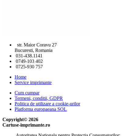
str. Maior Coravu 27
Bucuresti, Romania
031-438.1141
0749-103 402
0725-930 757
Home
Service imprimante
Cum cumpar
Termeni, conditii, GDPR
Politica de utilizare a cookie-urilor
Platforma europaeana SOL
Copyright© 2026
Cartuse-imprimante.ro
Autoritatea Nationala pentru Protectia Consumatorilor: