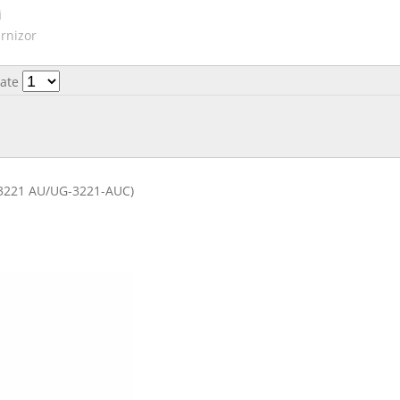
i
urnizor
tate
3221 AU/UG-3221-AUC)