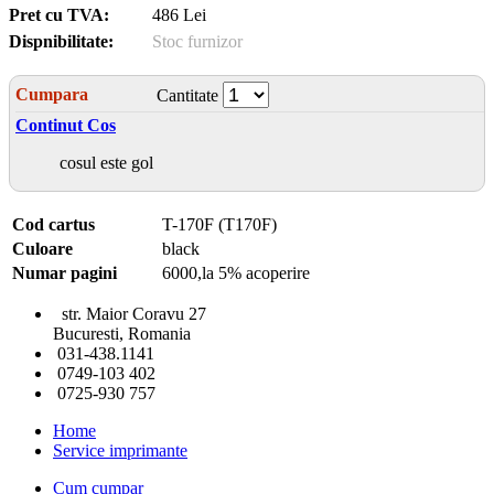
Pret cu TVA:
486 Lei
Dispnibilitate:
Stoc furnizor
Cumpara
Cantitate
Continut Cos
cosul este gol
Cod cartus
T-170F (T170F)
Culoare
black
Numar pagini
6000,la 5% acoperire
str. Maior Coravu 27
Bucuresti, Romania
031-438.1141
0749-103 402
0725-930 757
Home
Service imprimante
Cum cumpar