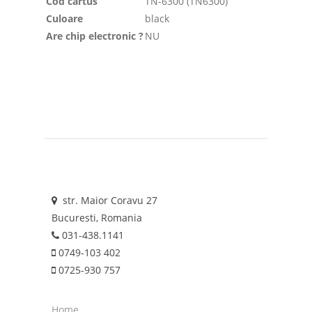
Cod cartus
TN-6300 (TN6300)
Culoare
black
Are chip electronic ?
NU
str. Maior Coravu 27
Bucuresti, Romania
031-438.1141
0749-103 402
0725-930 757
Home