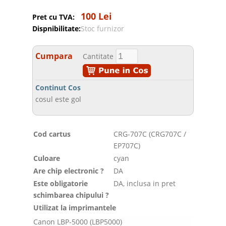
100 Lei
Pret cu TVA:
Dispnibilitate:
Stoc furnizor
Cumpara
Cantitate
Continut Cos
cosul este gol
Cod cartus
CRG-707C (CRG707C /
EP707C)
Culoare
cyan
Are chip electronic ?
DA
Este obligatorie
DA, inclusa in pret
schimbarea chipului ?
Utilizat la imprimantele
Canon LBP-5000 (LBP5000)