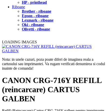
HP - printhead
Riboane
Brother - riboane
Epson - riboane
Lexmark - riboane
Oki - riboane
Olivetti - riboane
LOADING IMAGES
Nota: in unele cazuri, poza poate diferi de imaginea reala a
cartusului sau imprimantei. Va rugam verificati denumirea si codul
inainte de comanda!
CANON CRG-716Y REFILL
(reincarcare) CARTUS
GALBEN
Refill (Reincarcare) Cartus CRG-716Y galben pentru imprimante