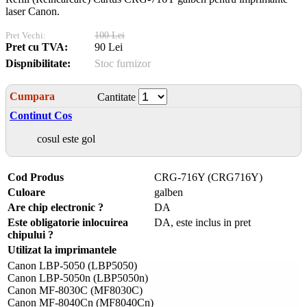
laser Canon.
Pret Vechi:
100 Lei
Pret cu TVA:
90 Lei
Dispnibilitate:
Stoc furnizor
Cumpara
Cantitate
Continut Cos
cosul este gol
Cod Produs
CRG-716Y (CRG716Y)
Culoare
galben
Are chip electronic ?
DA
Este obligatorie inlocuirea
DA, este inclus in pret
chipului ?
Utilizat la imprimantele
Canon LBP-5050 (LBP5050)
Canon LBP-5050n (LBP5050n)
Canon MF-8030C (MF8030C)
Canon MF-8040Cn (MF8040Cn)