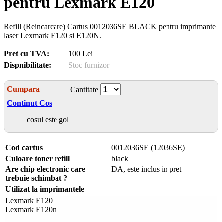
pentru Lexmark E120
Refill (Reincarcare) Cartus 0012036SE BLACK pentru imprimante
laser Lexmark E120 si E120N.
Pret cu TVA:
100 Lei
Dispnibilitate:
Stoc furnizor
Cumpara
Cantitate
Continut Cos
cosul este gol
Cod cartus
0012036SE (12036SE)
Culoare toner refill
black
Are chip electronic care
DA, este inclus in pret
trebuie schimbat ?
Utilizat la imprimantele
Lexmark E120
Lexmark E120n