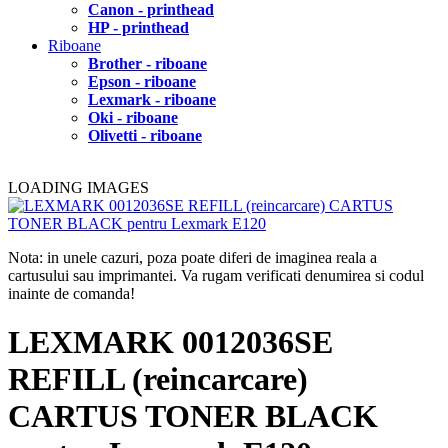
Canon - printhead
HP - printhead
Riboane
Brother - riboane
Epson - riboane
Lexmark - riboane
Oki - riboane
Olivetti - riboane
LOADING IMAGES
Nota: in unele cazuri, poza poate diferi de imaginea reala a
cartusului sau imprimantei. Va rugam verificati denumirea si codul
inainte de comanda!
LEXMARK 0012036SE
REFILL (reincarcare)
CARTUS TONER BLACK