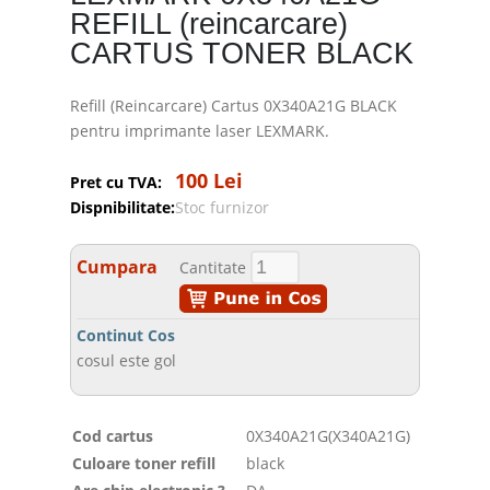
REFILL (reincarcare)
CARTUS TONER BLACK
Refill (Reincarcare) Cartus 0X340A21G BLACK
pentru imprimante laser LEXMARK.
100 Lei
Pret cu TVA:
Dispnibilitate:
Stoc furnizor
Cumpara
Cantitate
Continut Cos
cosul este gol
Cod cartus
0X340A21G(X340A21G)
Culoare toner refill
black