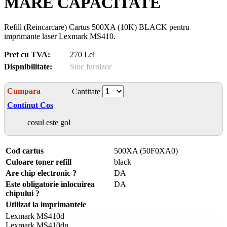
MARE CAPACITATE
Refill (Reincarcare) Cartus 500XA (10K) BLACK pentru
imprimante laser Lexmark MS410.
Pret cu TVA:
270 Lei
Dispnibilitate:
Stoc furnizor
Cumpara
Cantitate
Continut Cos
cosul este gol
Cod cartus
500XA (50F0XA0)
Culoare toner refill
black
Are chip electronic ?
DA
Este obligatorie inlocuirea
DA
chipului ?
Utilizat la imprimantele
Lexmark MS410d
Lexmark MS410dn