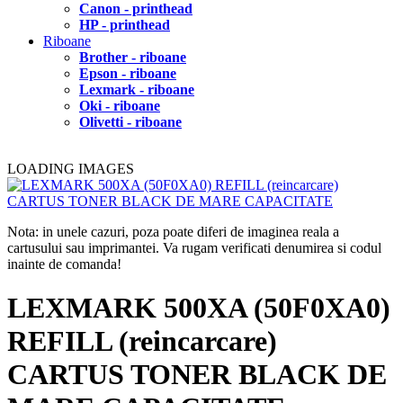
Canon - printhead
HP - printhead
Riboane
Brother - riboane
Epson - riboane
Lexmark - riboane
Oki - riboane
Olivetti - riboane
LOADING IMAGES
Nota: in unele cazuri, poza poate diferi de imaginea reala a
cartusului sau imprimantei. Va rugam verificati denumirea si codul
inainte de comanda!
LEXMARK 500XA (50F0XA0)
REFILL (reincarcare)
CARTUS TONER BLACK DE