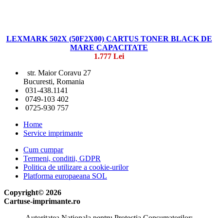
LEXMARK 502X (50F2X00) CARTUS TONER BLACK DE
MARE CAPACITATE
1.777 Lei
str. Maior Coravu 27
Bucuresti, Romania
031-438.1141
0749-103 402
0725-930 757
Home
Service imprimante
Cum cumpar
Termeni, conditii, GDPR
Politica de utilizare a cookie-urilor
Platforma europaeana SOL
Copyright© 2026
Cartuse-imprimante.ro
Autoritatea Nationala pentru Protectia Consumatorilor: