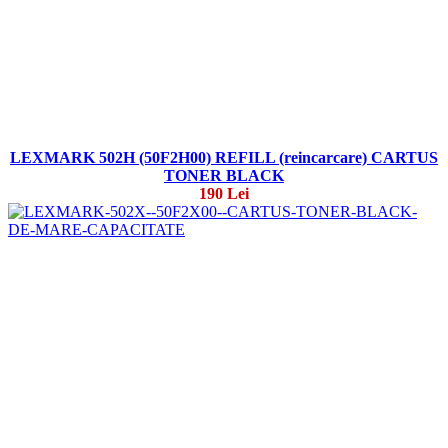
LEXMARK 502H (50F2H00) REFILL (reincarcare) CARTUS
TONER BLACK
190 Lei