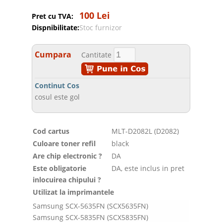
100 Lei
Pret cu TVA:
Dispnibilitate:
Stoc furnizor
Cumpara
Cantitate
Continut Cos
cosul este gol
Cod cartus
MLT-D2082L (D2082)
Culoare toner refil
black
Are chip electronic ?
DA
Este obligatorie
DA, este inclus in pret
inlocuirea chipului ?
Utilizat la imprimantele
Samsung SCX-5635FN (SCX5635FN)
Samsung SCX-5835FN (SCX5835FN)