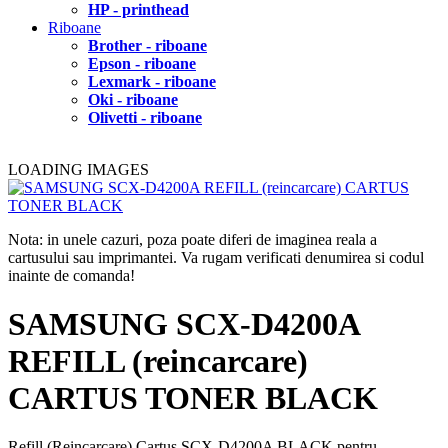
HP - printhead
Riboane
Brother - riboane
Epson - riboane
Lexmark - riboane
Oki - riboane
Olivetti - riboane
LOADING IMAGES
Nota: in unele cazuri, poza poate diferi de imaginea reala a
cartusului sau imprimantei. Va rugam verificati denumirea si codul
inainte de comanda!
SAMSUNG SCX-D4200A
REFILL (reincarcare)
CARTUS TONER BLACK
Refill (Reincarcare) Cartus SCX-D4200A BLACK pentru