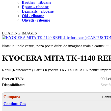
Brother - riboane
Epson - riboane
Lexmark - riboane
Oki - riboane
Olivetti - riboane
LOADING IMAGES
Nota: in unele cazuri, poza poate diferi de imaginea reala a cartusulu
KYOCERA MITA TK-1140 REF
Refill (Reincarcare) Cartus Kyocera TK-1140 BLACK pentru impr
Pret cu TVA:
90 Lei
Dispnibilitate:
Stoc f
Cumpara
Canti
Continut Cos