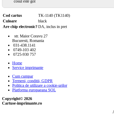
cosul este gol
Cod cartus
TK-1140 (TK1140)
Culoare
black
Are chip electronic?
DA, inclus in pret
str. Maior Coravu 27
Bucuresti, Romania
031-438.1141
0749-103 402
0725-930 757
Home
Service imprimante
Cum cumpar
Termeni, conditii, GDPR
Politica de utilizare a cookie-urilor
Platforma europaeana SOL
Copyright© 2026
Cartuse-imprimante.ro
A