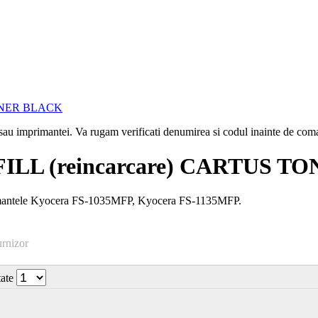
i sau imprimantei. Va rugam verificati denumirea si codul inainte de co
ILL (reincarcare) CARTUS T
imantele Kyocera FS-1035MFP, Kyocera FS-1135MFP.
urnizor
tate