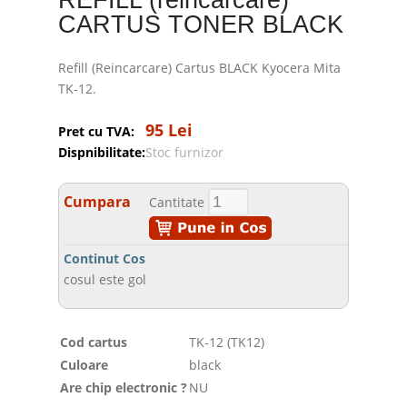
REFILL (reincarcare)
CARTUS TONER BLACK
Refill (Reincarcare) Cartus BLACK Kyocera Mita
TK-12.
95 Lei
Pret cu TVA:
Dispnibilitate:
Stoc furnizor
Cumpara
Cantitate
Continut Cos
cosul este gol
Cod cartus
TK-12 (TK12)
Culoare
black
Are chip electronic ?
NU