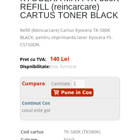
REFILL (reincarcare)
CARTUS TONER BLACK
Refill (Reincarcare) Cartus Kyocera TK-580K
BLACK, pentru imprimanta laser Kyocera FS-
C5150DN.
140 Lei
Pret cu TVA:
Dispnibilitate:
Stoc furnizor
Cumpara
Cantitate
Continut Cos
cosul este gol
Cod cartus
TK-580K (TK580K)
Culoare
black