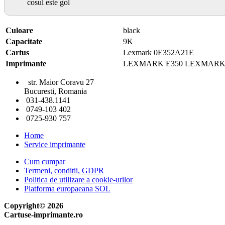
cosul este gol
Culoare
black
Capacitate
9K
Cartus
Lexmark 0E352A21E
Imprimante
LEXMARK E350 LEXMARK 
str. Maior Coravu 27
Bucuresti, Romania
031-438.1141
0749-103 402
0725-930 757
Home
Service imprimante
Cum cumpar
Termeni, conditii, GDPR
Politica de utilizare a cookie-urilor
Platforma europaeana SOL
Copyright© 2026
Cartuse-imprimante.ro