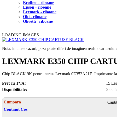
Brother - riboane
Epson - riboane
Lexmark - riboane
Oki - riboane
Olivetti - riboane
LOADING IMAGES
Nota: in unele cazuri, poza poate diferi de imaginea reala a cartusulu
LEXMARK E350 CHIP CART
Chip BLACK 9K pentru cartus Lexmark 0E352A21E. Imprimant
Pret cu TVA:
15 Lei
Dispnibilitate:
Stoc f
Cumpara
Canti
Continut Cos