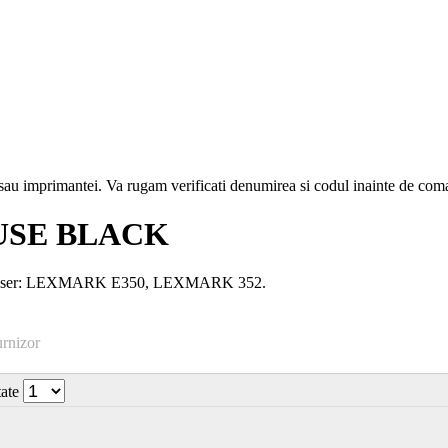
i sau imprimantei. Va rugam verificati denumirea si codul inainte de co
USE BLACK
e laser: LEXMARK E350, LEXMARK 352.
urnizor
tate