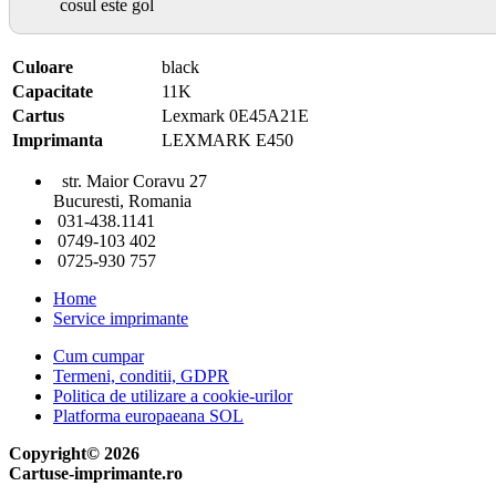
cosul este gol
Culoare
black
Capacitate
11K
Cartus
Lexmark 0E45A21E
Imprimanta
LEXMARK E450
str. Maior Coravu 27
Bucuresti, Romania
031-438.1141
0749-103 402
0725-930 757
Home
Service imprimante
Cum cumpar
Termeni, conditii, GDPR
Politica de utilizare a cookie-urilor
Platforma europaeana SOL
Copyright© 2026
Cartuse-imprimante.ro