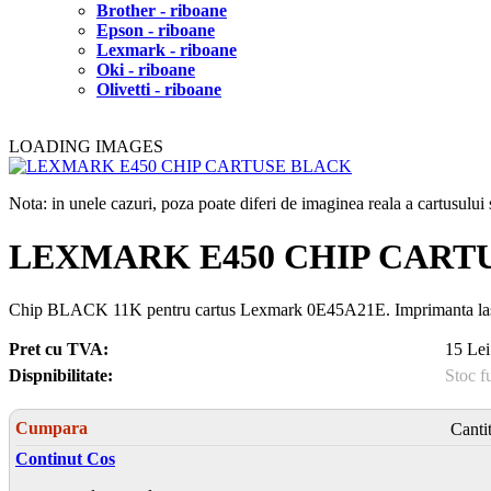
Brother - riboane
Epson - riboane
Lexmark - riboane
Oki - riboane
Olivetti - riboane
LOADING IMAGES
Nota: in unele cazuri, poza poate diferi de imaginea reala a cartusulu
LEXMARK E450 CHIP CART
Chip BLACK 11K pentru cartus Lexmark 0E45A21E. Imprimanta 
Pret cu TVA:
15 Lei
Dispnibilitate:
Stoc f
Cumpara
Canti
Continut Cos