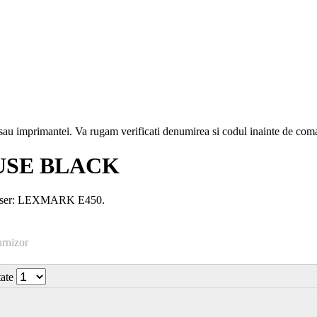
i sau imprimantei. Va rugam verificati denumirea si codul inainte de co
USE BLACK
laser: LEXMARK E450.
urnizor
tate