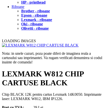
HP - printhead
Riboane
Brother - riboane
Epson - riboane
Lexmark - riboane
Oki - riboane
Olivetti - riboane
LOADING IMAGES
Nota: in unele cazuri, poza poate diferi de imaginea reala a
cartusului sau imprimantei. Va rugam verificati denumirea si codul
inainte de comanda!
LEXMARK W812 CHIP
CARTUSE BLACK
Chip BLACK 12K pentru cartus Lexmark 14K0050. Imprimante
laser: LEXMARK W812, IBM IP1226.
Pret cu TVA:
29 Lei