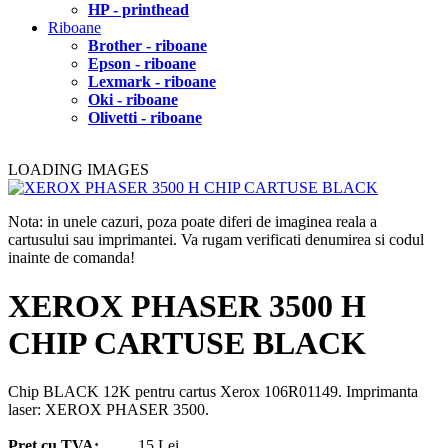
HP - printhead
Riboane
Brother - riboane
Epson - riboane
Lexmark - riboane
Oki - riboane
Olivetti - riboane
LOADING IMAGES
Nota: in unele cazuri, poza poate diferi de imaginea reala a
cartusului sau imprimantei. Va rugam verificati denumirea si codul
inainte de comanda!
XEROX PHASER 3500 H
CHIP CARTUSE BLACK
Chip BLACK 12K pentru cartus Xerox 106R01149. Imprimanta
laser: XEROX PHASER 3500.
Pret cu TVA:
15 Lei