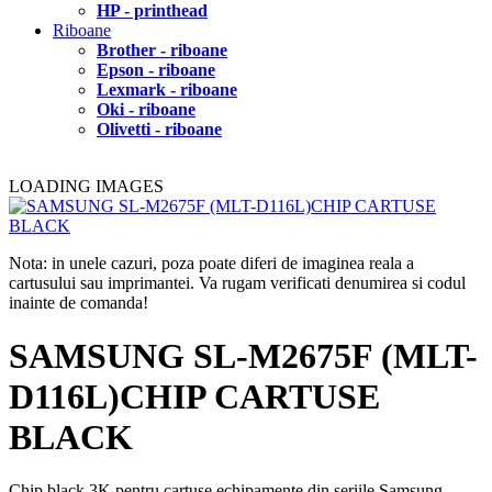
HP - printhead
Riboane
Brother - riboane
Epson - riboane
Lexmark - riboane
Oki - riboane
Olivetti - riboane
LOADING IMAGES
Nota: in unele cazuri, poza poate diferi de imaginea reala a
cartusului sau imprimantei. Va rugam verificati denumirea si codul
inainte de comanda!
SAMSUNG SL-M2675F (MLT-
D116L)CHIP CARTUSE
BLACK
Chip black 3K pentru cartuse echipamente din seriile Samsung