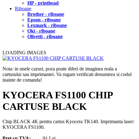
HP - printhead
Riboane
Brother - riboane
Epson - riboane
Lexmark - riboane
Oki - riboane
Olivetti - riboane
LOADING IMAGES
Nota: in unele cazuri, poza poate diferi de imaginea reala a
cartusului sau imprimantei. Va rugam verificati denumirea si codul
inainte de comanda!
KYOCERA FS1100 CHIP
CARTUSE BLACK
Chip BLACK 4K pentru cartus Kyocera TK140. Imprimanta laser:
KYOCERA FS1100.
Pret cu TVA:
91 Lei