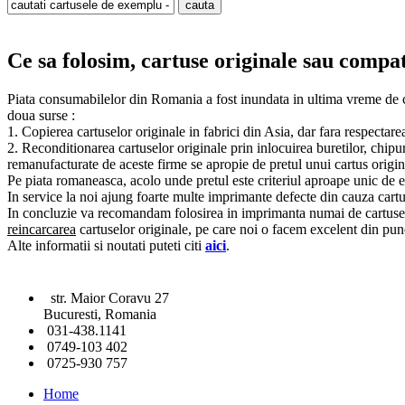
Ce sa folosim, cartuse originale sau compa
Piata consumabilelor din Romania a fost inundata in ultima vreme de ca
doua surse :
1. Copierea cartuselor originale in fabrici din Asia, dar fara respectare
2. Reconditionarea cartuselor originale prin inlocuirea buretilor, chipuri
remanufacturate de aceste firme se apropie de pretul unui cartus origin
Pe piata romaneasca, acolo unde pretul este criteriul aproape unic de ev
In service la noi ajung foarte multe imprimante defecte din cauza cartu
In concluzie va recomandam folosirea in imprimanta numai de cartuse o
reincarcarea
cartuselor originale, pe care noi o facem excelent din punc
Alte informatii si noutati puteti citi
aici
.
str. Maior Coravu 27
Bucuresti, Romania
031-438.1141
0749-103 402
0725-930 757
Home