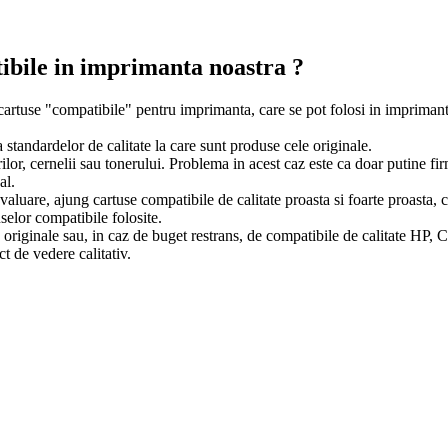
tibile in imprimanta noastra ?
rtuse "compatibile" pentru imprimanta, care se pot folosi in imprimante 
a standardelor de calitate la care sunt produse cele originale.
lor, cernelii sau tonerului. Problema in acest caz este ca doar putine firme
al.
aluare, ajung cartuse compatibile de calitate proasta si foarte proasta, 
selor compatibile folosite.
riginale sau, in caz de buget restrans, de compatibile de calitate HP,
t de vedere calitativ.