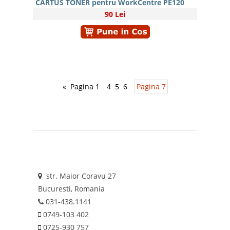
CARTUS TONER pentru WorkCentre PE120
90 Lei
«
Pagina 1
4
5
6
Pagina 7
str. Maior Coravu 27
Bucuresti, Romania
031-438.1141
0749-103 402
0725-930 757