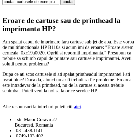
Eroare de cartuse sau de printhead la
imprimanta HP?
Am spalat capul de imprimare fara cartuse sub jet de apa. Este vorba
de multifunctionala HP B110a si acum imi da eroare: "Eroare sistem
cerneala. 0xc19a0020. Opriti si reporniti imprimanta." Presupun ca
trebuie sa schimb capul de printare sau cartusele imprimantei. Aveti
solutii pentru problema?
Dupa ce ati scos cartusele si ati spalat printheadul imprimantei l-ati
uscat bine? Daca da, atunci nu ar fi trebuit sa fie probleme. Eroarea
este intradevar de la printhead, nu de la cartuse si acesta trebuie
schimbat. Puteti veni la noi sa la orice service HP.
Alte raspunsuri la intrebari puteti citi
aici
.
str. Maior Coravu 27
Bucuresti, Romania
031-438.1141
0749-103 402