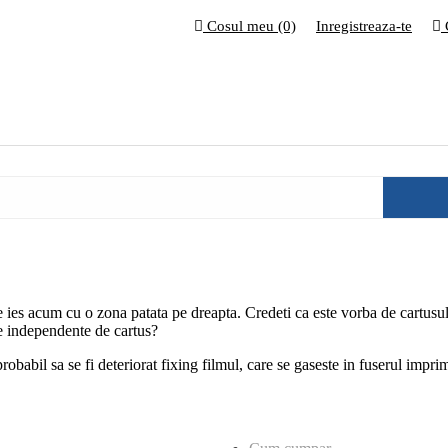
Cosul meu (0)
Inregistreaza-te
ies acum cu o zona patata pe dreapta. Credeti ca este vorba de cartusu
e independente de cartus?
probabil sa se fi deteriorat fixing filmul, care se gaseste in fuserul impri