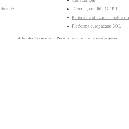
Cum cumpar
primante
Termeni, conditii, GDPR
Politica de utilizare a cookie-uri
Platforma europaeana SOL
Autoritatea Nationala pentru Protectia Consumatorilor:
www.anpc.gov.ro