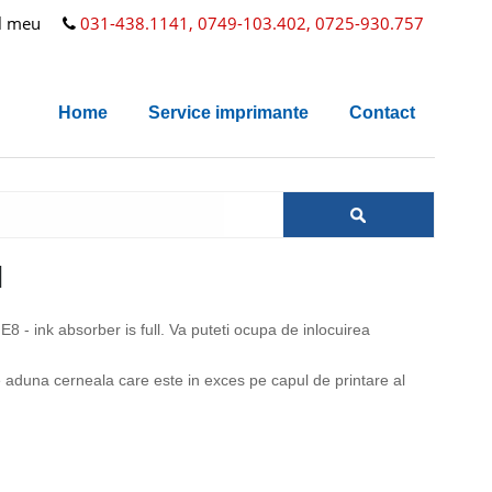
l meu
031-438.1141, 0749-103.402, 0725-930.757
Home
Service imprimante
Contact
l
 - ink absorber is full. Va puteti ocupa de inlocuirea
 aduna cerneala care este in exces pe capul de printare al