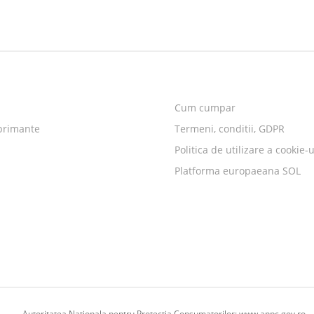
Cum cumpar
primante
Termeni, conditii, GDPR
Politica de utilizare a cookie-u
Platforma europaeana SOL
Autoritatea Nationala pentru Protectia Consumatorilor:
www.anpc.gov.ro