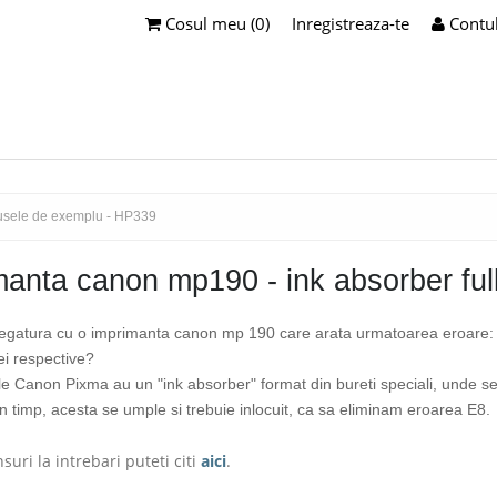
Cosul meu (0)
Inregistreaza-te
Contu
manta canon mp190 - ink absorber ful
 legatura cu o imprimanta canon mp 190 care arata urmatoarea eroare: E8
i respective?
e Canon Pixma au un "ink absorber" format din bureti speciali, unde se
 In timp, acesta se umple si trebuie inlocuit, ca sa eliminam eroarea E8.
suri la intrebari puteti citi
aici
.