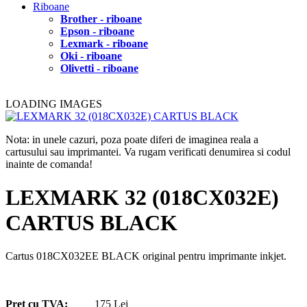
Riboane
Brother - riboane
Epson - riboane
Lexmark - riboane
Oki - riboane
Olivetti - riboane
LOADING IMAGES
Nota: in unele cazuri, poza poate diferi de imaginea reala a
cartusului sau imprimantei. Va rugam verificati denumirea si codul
inainte de comanda!
LEXMARK 32 (018CX032E)
CARTUS BLACK
Cartus 018CX032EE BLACK original pentru imprimante inkjet.
Pret cu TVA:
175 Lei