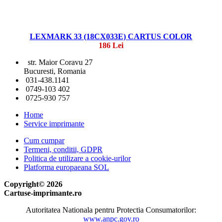
LEXMARK 33 (18CX033E) CARTUS COLOR
186 Lei
str. Maior Coravu 27
Bucuresti, Romania
031-438.1141
0749-103 402
0725-930 757
Home
Service imprimante
Cum cumpar
Termeni, conditii, GDPR
Politica de utilizare a cookie-urilor
Platforma europaeana SOL
Copyright© 2026
Cartuse-imprimante.ro
Autoritatea Nationala pentru Protectia Consumatorilor:
www.anpc.gov.ro