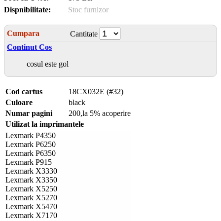
Dispnibilitate:
Stoc furnizor
Cumpara
Cantitate
Continut Cos
cosul este gol
Cod cartus
18CX032E (#32)
Culoare
black
Numar pagini
200,la 5% acoperire
Utilizat la imprimantele
Lexmark P4350
Lexmark P6250
Lexmark P6350
Lexmark P915
Lexmark X3330
Lexmark X3350
Lexmark X5250
Lexmark X5270
Lexmark X5470
Lexmark X7170