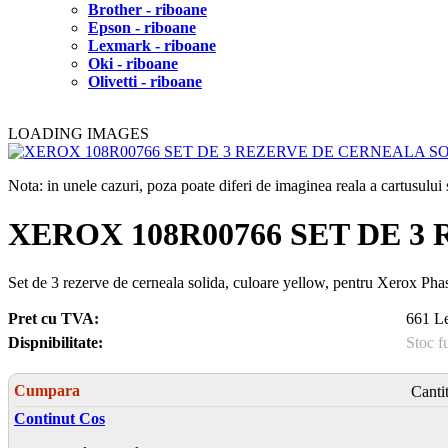
Brother - riboane
Epson - riboane
Lexmark - riboane
Oki - riboane
Olivetti - riboane
LOADING IMAGES
Nota: in unele cazuri, poza poate diferi de imaginea reala a cartusulu
XEROX 108R00766 SET DE 
Set de 3 rezerve de cerneala solida, culoare yellow, pentru Xerox P
Pret cu TVA:
661 Le
Dispnibilitate:
Stoc f
Cumpara
Canti
Continut Cos