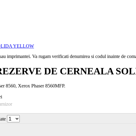
i sau imprimantei. Va rugam verificati denumirea si codul inainte de co
3 REZERVE DE CERNEALA SO
haser 8560, Xerox Phaser 8560MFP.
i
urnizor
tate