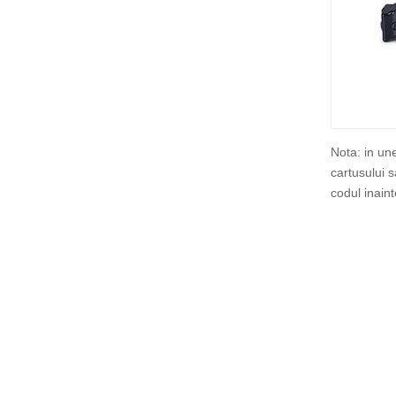
Nota: in un
cartusului 
codul inain