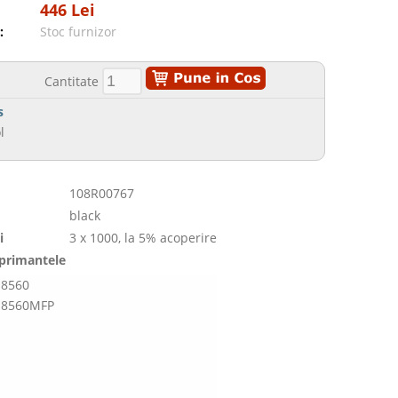
446 Lei
:
Stoc furnizor
Cantitate
s
l
108R00767
black
i
3 x 1000, la 5% acoperire
mprimantele
 8560
r 8560MFP