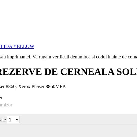
i sau imprimantei. Va rugam verificati denumirea si codul inainte de co
6 REZERVE DE CERNEALA SO
haser 8860, Xerox Phaser 8860MFP.
i
urnizor
tate