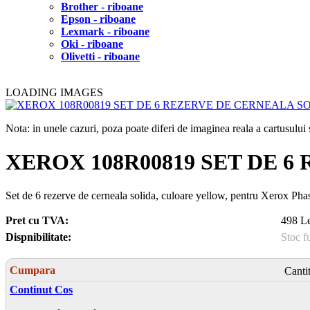
Brother - riboane
Epson - riboane
Lexmark - riboane
Oki - riboane
Olivetti - riboane
LOADING IMAGES
Nota: in unele cazuri, poza poate diferi de imaginea reala a cartusulu
XEROX 108R00819 SET DE 
Set de 6 rezerve de cerneala solida, culoare yellow, pentru Xerox P
Pret cu TVA:
498 Le
Dispnibilitate:
Stoc f
Cumpara
Canti
Continut Cos