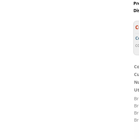
Pr
Di
C
C
c
Co
Cu
Nu
Ut
Br
Br
Br
Br