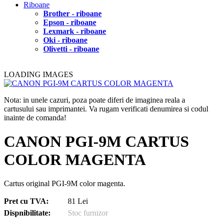
Riboane
Brother - riboane
Epson - riboane
Lexmark - riboane
Oki - riboane
Olivetti - riboane
LOADING IMAGES
Nota: in unele cazuri, poza poate diferi de imaginea reala a
cartusului sau imprimantei. Va rugam verificati denumirea si codul
inainte de comanda!
CANON PGI-9M CARTUS
COLOR MAGENTA
Cartus original PGI-9M color magenta.
Pret cu TVA:
81 Lei
Dispnibilitate:
Stoc furnizor