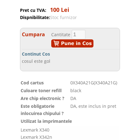
100 Lei
Pret cu TVA:
Dispnibilitate:
Stoc furnizor
Cumpara
Cantitate
Continut Cos
cosul este gol
Cod cartus
0X340A21G(X340A21G)
Culoare toner refill
black
Are chip electronic ?
DA
Este obligatorie
DA, este inclus in pret
inlocuirea chipului ?
Utilizat la imprimantele
Lexmark X340
Lexmark X342n