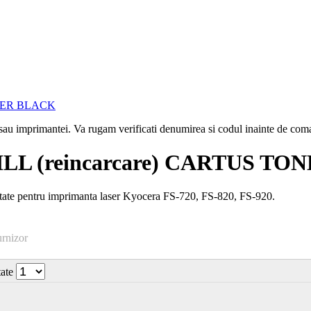
i sau imprimantei. Va rugam verificati denumirea si codul inainte de co
LL (reincarcare) CARTUS TO
ate pentru imprimanta laser Kyocera FS-720, FS-820, FS-920.
urnizor
tate