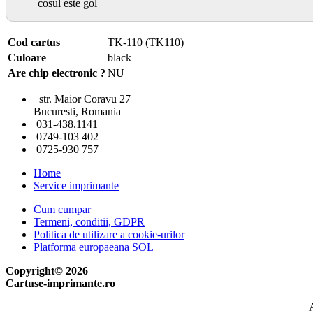
cosul este gol
Cod cartus
TK-110 (TK110)
Culoare
black
Are chip electronic ?
NU
str. Maior Coravu 27
Bucuresti, Romania
031-438.1141
0749-103 402
0725-930 757
Home
Service imprimante
Cum cumpar
Termeni, conditii, GDPR
Politica de utilizare a cookie-urilor
Platforma europaeana SOL
Copyright© 2026
Cartuse-imprimante.ro
A