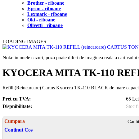
Brother - riboane
Epson - riboane
Lexmark - riboane
Oki - riboane
Olivetti - riboane
LOADING IMAGES
Nota: in unele cazuri, poza poate diferi de imaginea reala a cartusulu
KYOCERA MITA TK-110 REFI
Refill (Reincarcare) Cartus Kyocera TK-110 BLACK de mare capacit
Pret cu TVA:
65 Lei
Dispnibilitate:
Stoc f
Cumpara
Canti
Continut Cos