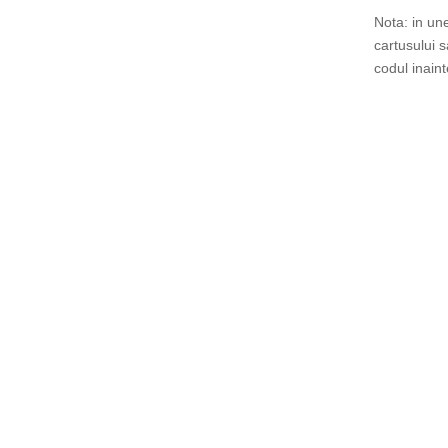
Nota: in un
cartusului 
codul inain