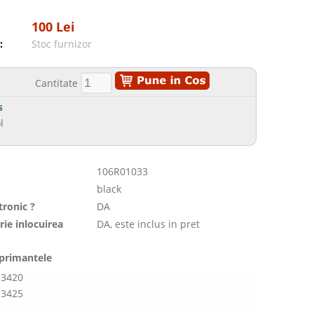
100 Lei
:
Stoc furnizor
Cantitate
s
l
106R01033
black
tronic ?
DA
rie inlocuirea
DA, este inclus in pret
mprimantele
 3420
 3425