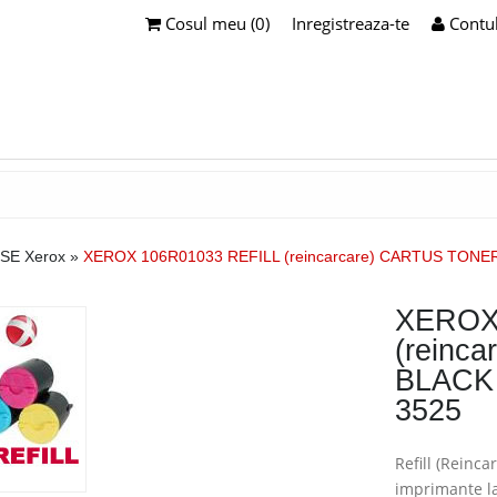
Cosul meu (0)
Inregistreaza-te
Contu
SE Xerox
»
XEROX 106R01033 REFILL (reincarcare) CARTUS TONER 
XEROX
(reinc
BLACK 
3525
Refill (Reinc
imprimante l