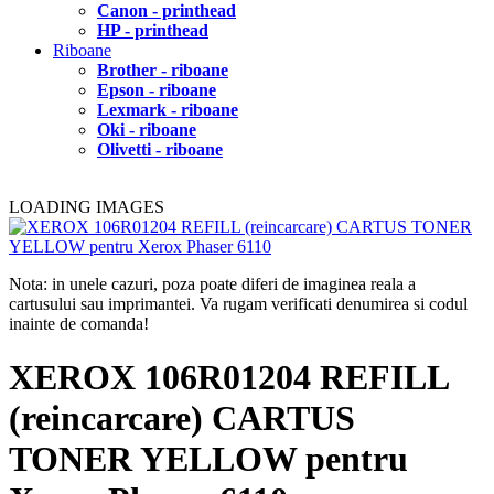
Canon - printhead
HP - printhead
Riboane
Brother - riboane
Epson - riboane
Lexmark - riboane
Oki - riboane
Olivetti - riboane
LOADING IMAGES
Nota: in unele cazuri, poza poate diferi de imaginea reala a
cartusului sau imprimantei. Va rugam verificati denumirea si codul
inainte de comanda!
XEROX 106R01204 REFILL
(reincarcare) CARTUS
TONER YELLOW pentru