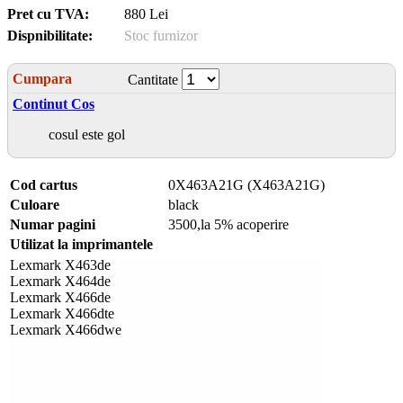
Pret cu TVA:
880 Lei
Dispnibilitate:
Stoc furnizor
Cumpara
Cantitate
Continut Cos
cosul este gol
Cod cartus
0X463A21G (X463A21G)
Culoare
black
Numar pagini
3500,la 5% acoperire
Utilizat la imprimantele
Lexmark X463de
Lexmark X464de
Lexmark X466de
Lexmark X466dte
Lexmark X466dwe