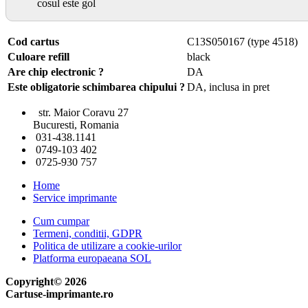
cosul este gol
Cod cartus
C13S050167 (type 4518)
Culoare refill
black
Are chip electronic ?
DA
Este obligatorie schimbarea chipului ?
DA, inclusa in pret
str. Maior Coravu 27
Bucuresti, Romania
031-438.1141
0749-103 402
0725-930 757
Home
Service imprimante
Cum cumpar
Termeni, conditii, GDPR
Politica de utilizare a cookie-urilor
Platforma europaeana SOL
Copyright© 2026
Cartuse-imprimante.ro