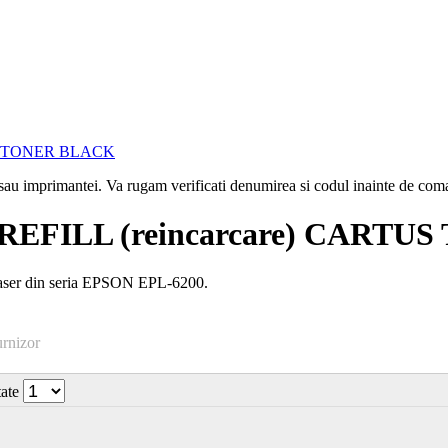
i sau imprimantei. Va rugam verificati denumirea si codul inainte de co
 REFILL (reincarcare) CART
aser din seria EPSON EPL-6200.
urnizor
tate