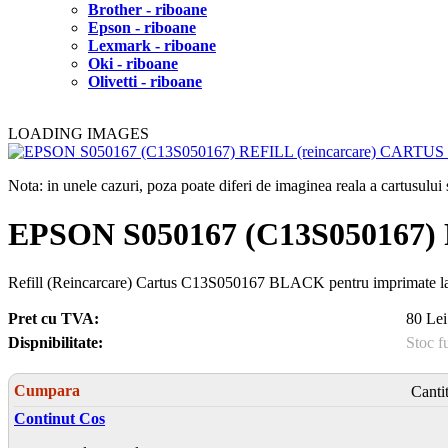
Brother - riboane
Epson - riboane
Lexmark - riboane
Oki - riboane
Olivetti - riboane
LOADING IMAGES
Nota: in unele cazuri, poza poate diferi de imaginea reala a cartusulu
EPSON S050167 (C13S050167)
Refill (Reincarcare) Cartus C13S050167 BLACK pentru imprimate l
Pret cu TVA:
80 Lei
Dispnibilitate:
Stoc f
Cumpara
Canti
Continut Cos