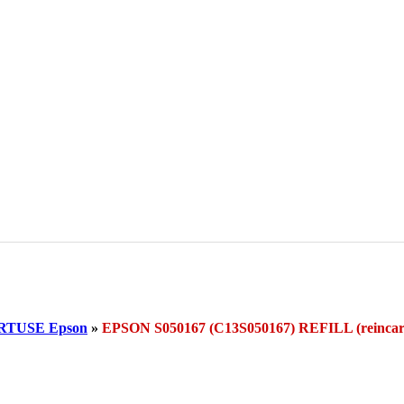
RTUSE Epson
»
EPSON S050167 (C13S050167) REFILL (rein