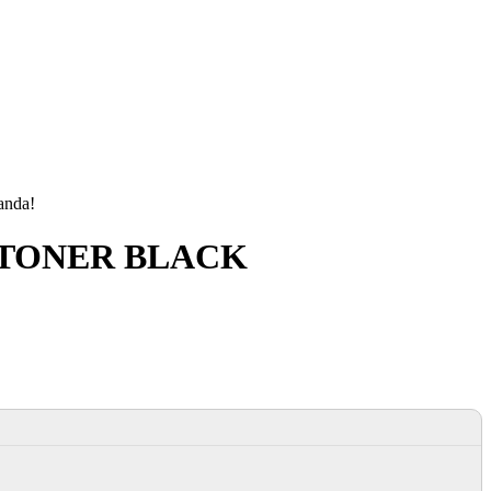
manda!
US TONER BLACK