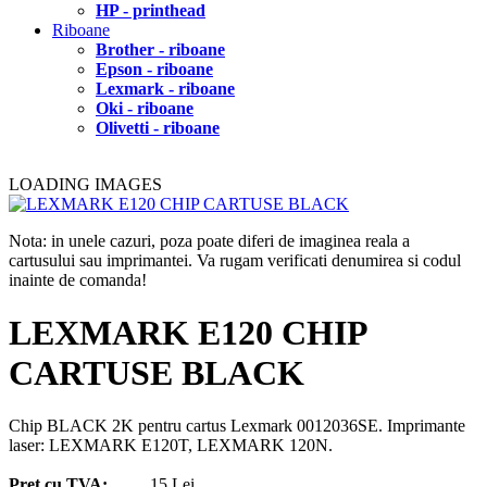
HP - printhead
Riboane
Brother - riboane
Epson - riboane
Lexmark - riboane
Oki - riboane
Olivetti - riboane
LOADING IMAGES
Nota: in unele cazuri, poza poate diferi de imaginea reala a
cartusului sau imprimantei. Va rugam verificati denumirea si codul
inainte de comanda!
LEXMARK E120 CHIP
CARTUSE BLACK
Chip BLACK 2K pentru cartus Lexmark 0012036SE. Imprimante
laser: LEXMARK E120T, LEXMARK 120N.
Pret cu TVA:
15 Lei