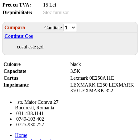
Pret cu TVA:
15 Lei
Dispnibilitate:
Stoc furnizor
Cumpara
Cantitate
Continut Cos
cosul este gol
Culoare
black
Capacitate
3.5K
Cartus
Lexmark 0E250A11E
Imprimante
LEXMARK E250 LEXMARK
350 LEXMARK 352
str. Maior Coravu 27
Bucuresti, Romania
031-438.1141
0749-103 402
0725-930 757
Home