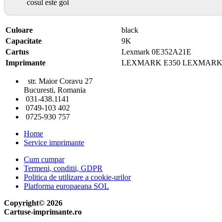
cosul este gol
Culoare
black
Capacitate
9K
Cartus
Lexmark 0E352A21E
Imprimante
LEXMARK E350 LEXMARK 
str. Maior Coravu 27
Bucuresti, Romania
031-438.1141
0749-103 402
0725-930 757
Home
Service imprimante
Cum cumpar
Termeni, conditii, GDPR
Politica de utilizare a cookie-urilor
Platforma europaeana SOL
Copyright© 2026
Cartuse-imprimante.ro