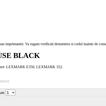
i sau imprimantei. Va rugam verificati denumirea si codul inainte de co
USE BLACK
e laser: LEXMARK E350, LEXMARK 352.
urnizor
tate