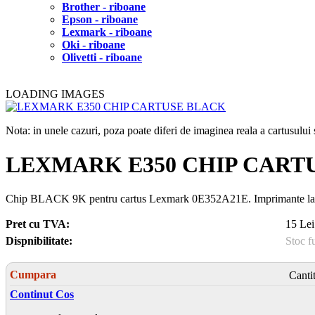
Brother - riboane
Epson - riboane
Lexmark - riboane
Oki - riboane
Olivetti - riboane
LOADING IMAGES
Nota: in unele cazuri, poza poate diferi de imaginea reala a cartusulu
LEXMARK E350 CHIP CART
Chip BLACK 9K pentru cartus Lexmark 0E352A21E. Imprimant
Pret cu TVA:
15 Lei
Dispnibilitate:
Stoc f
Cumpara
Canti
Continut Cos