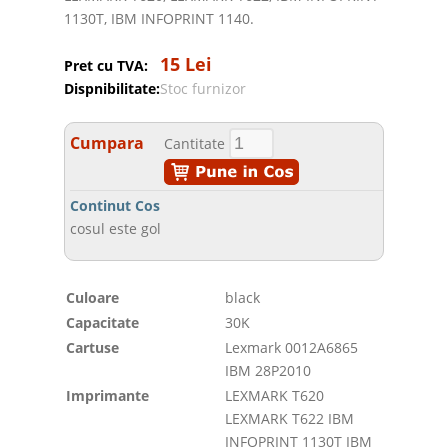
1130T, IBM INFOPRINT 1140.
15 Lei
Pret cu TVA:
Dispnibilitate:
Stoc furnizor
Cumpara
Cantitate
Continut Cos
cosul este gol
Culoare
black
Capacitate
30K
Cartuse
Lexmark 0012A6865
IBM 28P2010
Imprimante
LEXMARK T620
LEXMARK T622 IBM
INFOPRINT 1130T IBM